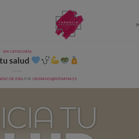
I
SIN CATEGORÍA
 tu salud
NERO DE 2026
POR
JSERRANO@SISFARMA.ES