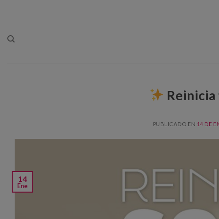
Skip
to
content
Reinicia
PUBLICADO EN
14 DE E
14
Ene