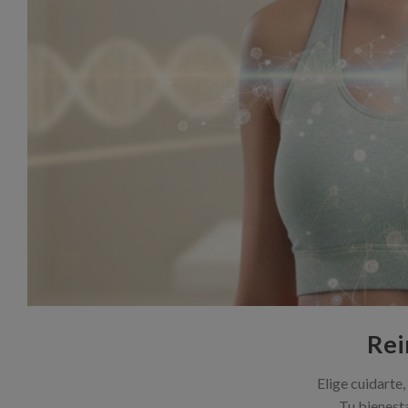
Rei
Elige cuidarte,
Tu bienest