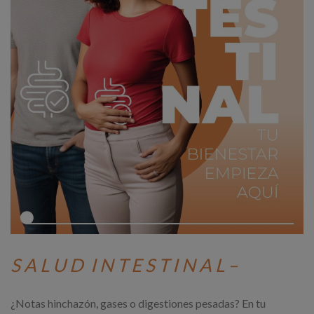
S A L U D I N T E S T I N A L –
¿Notas hinchazón, gases o digestiones pesadas? En tu