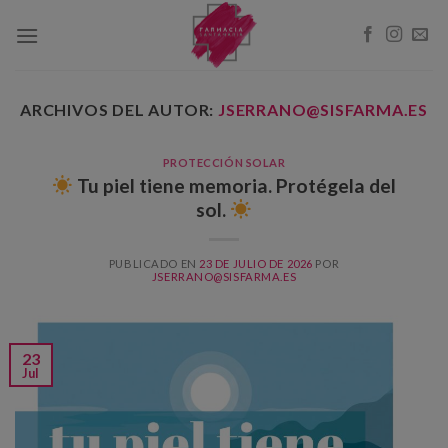
Skip
to
content
ARCHIVOS DEL AUTOR:
JSERRANO@SISFARMA.ES
PROTECCIÓN SOLAR
Tu piel tiene memoria. Protégela del
sol.
PUBLICADO EN
23 DE JULIO DE 2026
POR
JSERRANO@SISFARMA.ES
23
Jul