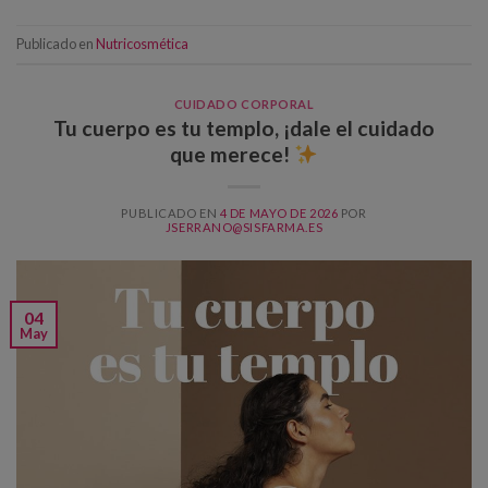
Publicado en
Nutricosmética
CUIDADO CORPORAL
Tu cuerpo es tu templo, ¡dale el cuidado
que merece!
PUBLICADO EN
4 DE MAYO DE 2026
POR
JSERRANO@SISFARMA.ES
04
May