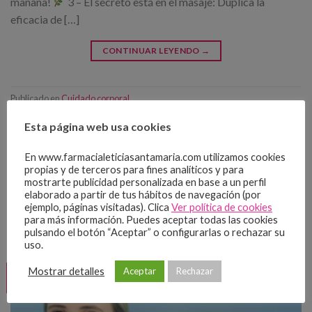
mañana!
3 – El secreto está en el masaje: Duplica la
eficacia de […]
CONTINUAR LEYENDO
→
Publicado en
Cuidado corporal
Esta página web usa cookies
SIN CATEGORÍA
Cuidar de ti no es un lujo, es tu
En www.farmacialeticiasantamaria.com utilizamos cookies
prioridad.
propias y de terceros para fines analíticos y para
mostrarte publicidad personalizada en base a un perfil
elaborado a partir de tus hábitos de navegación (por
ejemplo, páginas visitadas). Clica
Ver política de cookies
PUBLICADO EN
6 DE ABRIL DE 2026
POR
JSERRANO@SISFARMA.ES
para más información. Puedes aceptar todas las cookies
pulsando el botón “Aceptar” o configurarlas o rechazar su
uso.
Mostrar detalles
Aceptar
Rechazar
06
Abr