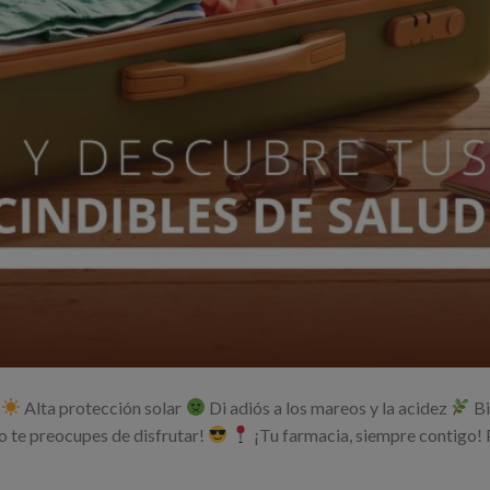
a
Alta protección solar
Di adiós a los mareos y la acidez
Bi
o te preocupes de disfrutar!
¡Tu farmacia, siempre contigo! 