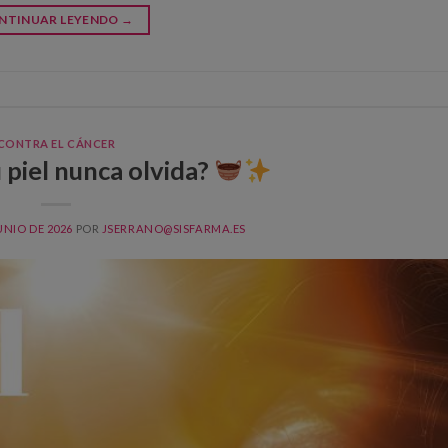
NTINUAR LEYENDO
→
CONTRA EL CÁNCER
 piel nunca olvida?
UNIO DE 2026
POR
JSERRANO@SISFARMA.ES