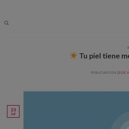
Skip
to
content
Tu piel tiene m
PUBLICADO EN
23 DE J
23
Jul