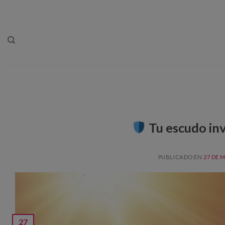
Skip
to
content
Tu escudo invi
PUBLICADO EN
27 DE 
27