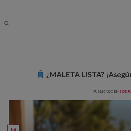
Skip
to
content
¿MALETA LISTA? ¡Asegúra
PUBLICADO EN
8 DE J
08